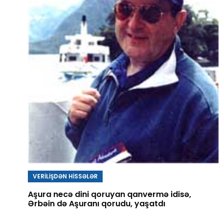
VERİLİŞDƏN HİSSƏLƏR
Aşura necə dini qoruyan qanvermə idisə,
Ərbəin də Aşuranı qorudu, yaşatdı