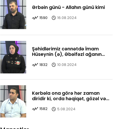
Ərbəin günü - Allahın günü kimi
1590
16.08.2024
Şəhidlərimiz cənnətdə İmam
Hüseynin (ə), Əbəlfəzl ağanın
yanındadırlar
1832
10.08.2024
Kərbəla ona görə hər zaman
diridir ki, orda həqiqət, gözəl və
yaxşı bir yerdədir
1582
5.08.2024