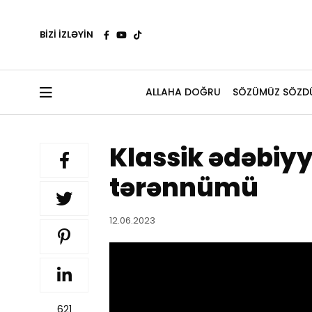
BİZİ İZLƏYİN
ALLAHA DOĞRU
SÖZÜMÜZ SÖZD
Klassik ədəbiy
tərənnümü
12.06.2023
621