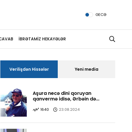
GECƏ
CAVAB
İBRƏTAMİZ HEKAYƏLƏR
Verilişdən Hissələr
Yeni media
Aşura necə dini qoruyan
qanvermə idisə, Ərbəin də
Aşuranı qorudu, yaşatdı
1640
23.08.2024