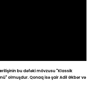
rilişinin bu dəfəki mövzusu "Klassik
ü" olmuşdur. Qonaq isə şair Adil Əkbər və