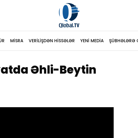
ÜR
MİSRA
VERİLİŞDƏN HİSSƏLƏR
YENİ MEDİA
ŞÜBHƏLƏRƏ 
yatda Əhli-Beytin