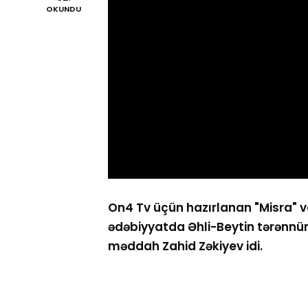
OKUNDU
On4 Tv üçün hazırlanan "Misra" ve
ədəbiyyatda Əhli-Beytin tərənnüm
məddah Zahid Zəkiyev idi.