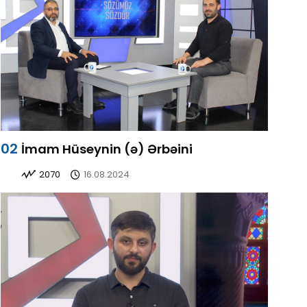
İmam Hüseynin (ə) Ərbəini
2070
16.08.2024