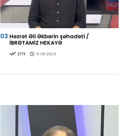
Həzrət Əli Əkbərin şəhadəti /
İBRƏTAMİZ HEKAYƏ
2173
10.08.2024