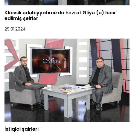
Klassik ədəbiyyatımızda həzrət Əliyə (ə) həsr
edilmiş şeirlər
29.01.2024
İstiqlal şairləri