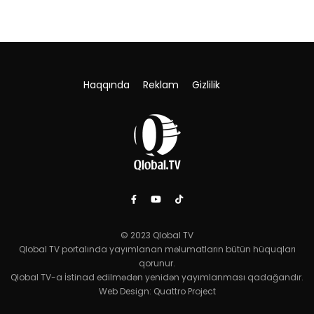
Haqqında
Reklam
Gizlilik
© 2023 Qlobal TV
Qlobal TV portalında yayımlanan məlumatların bütün hüquqları
qorunur.
Qlobal TV-a İstinad edilmədən yenidən yayımlanması qadağandır.
Web Design:
Quattro Project