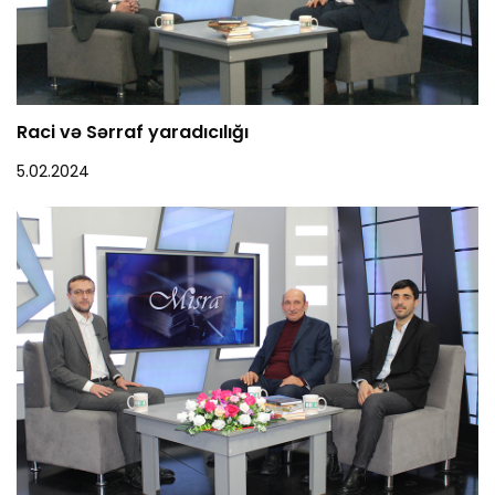
Raci və Sərraf yaradıcılığı
5.02.2024