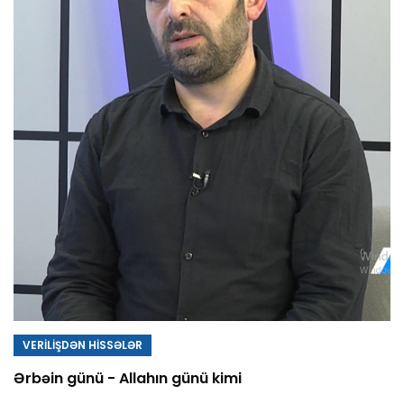
VERİLİŞDƏN HİSSƏLƏR
Ərbəin günü - Allahın günü kimi