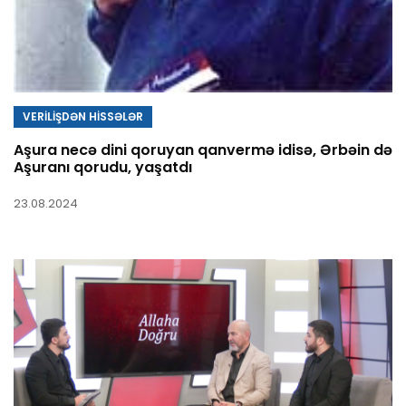
VERİLİŞDƏN HİSSƏLƏR
Aşura necə dini qoruyan qanvermə idisə, Ərbəin də
Aşuranı qorudu, yaşatdı
23.08.2024