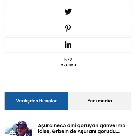
572
OKUNDU
Verilişdən Hissələr
Yeni media
Aşura necə dini qoruyan qanvermə
idisə, Ərbəin də Aşuranı qorudu,