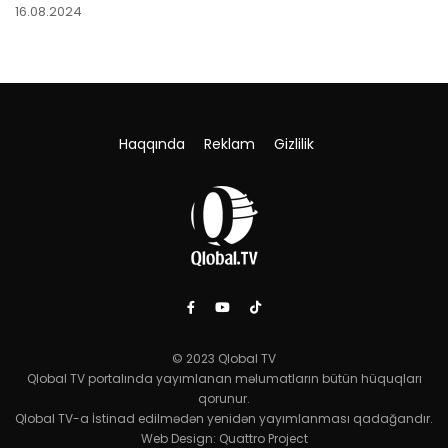
16.08.2024
Haqqında
Reklam
Gizlilik
© 2023 Qlobal TV
Qlobal TV portalında yayımlanan məlumatların bütün hüquqları
qorunur.
Qlobal TV-a İstinad edilmədən yenidən yayımlanması qadağandır.
Web Design:
Quattro Project