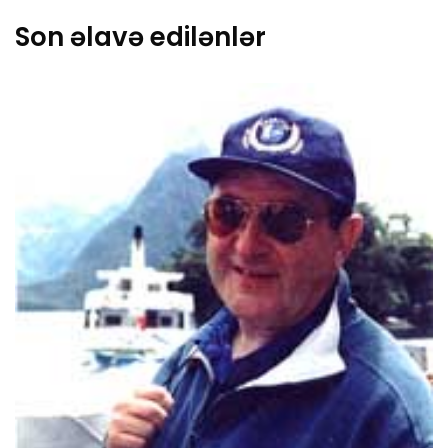
Son əlavə edilənlər