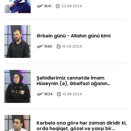
yaşatdı
1641
23.08.2024
Ərbəin günü - Allahın günü kimi
1590
16.08.2024
Şəhidlərimiz cənnətdə İmam
Hüseynin (ə), Əbəlfəzl ağanın
yanındadırlar
1834
10.08.2024
Kərbəla ona görə hər zaman diridir ki,
orda həqiqət, gözəl və yaxşı bir