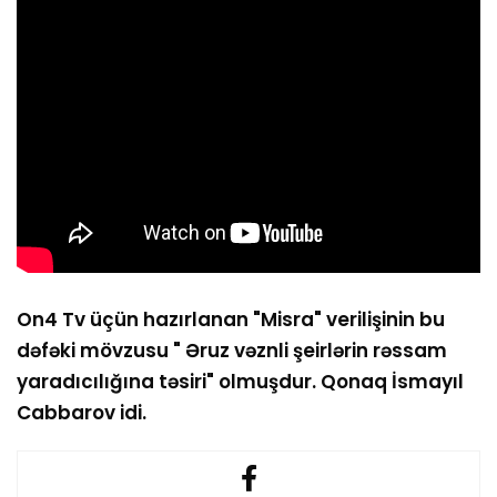
On4 Tv üçün hazırlanan "Misra" verilişinin bu
dəfəki mövzusu " Əruz vəznli şeirlərin rəssam
yaradıcılığına təsiri" olmuşdur. Qonaq İsmayıl
Cabbarov idi.