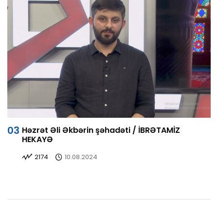
Həzrət Əli Əkbərin şəhadəti / İBRƏTAMİZ
HEKAYƏ
2174
10.08.2024