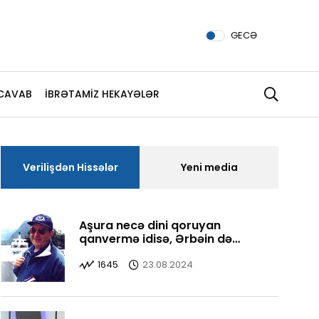
GECƏ
CAVAB
İBRƏTAMİZ HEKAYƏLƏR
Verilişdən Hissələr
Yeni media
Aşura necə dini qoruyan
qanvermə idisə, Ərbəin də
Aşuranı qorudu, yaşatdı
1645
23.08.2024