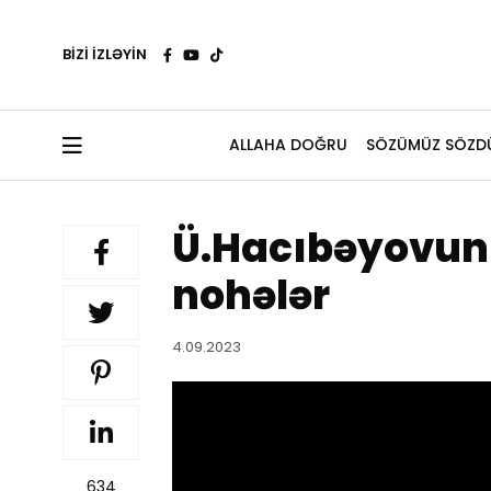
BİZİ İZLƏYİN
ALLAHA DOĞRU
SÖZÜMÜZ SÖZD
Ü.Hacıbəyovun i
nohələr
4.09.2023
634