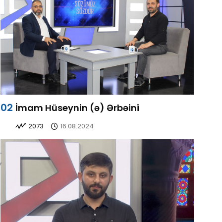
İmam Hüseynin (ə) Ərbəini
2073
16.08.2024