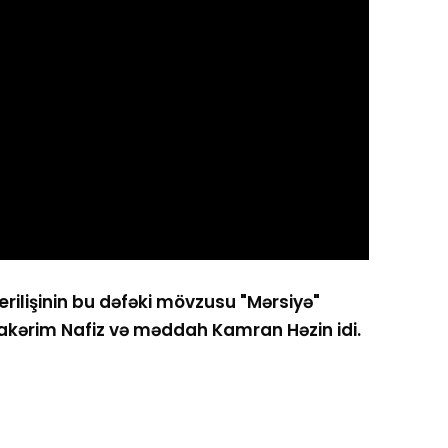
rilişinin bu dəfəki mövzusu "Mərsiyə"
kərim Nafiz və məddah Kamran Həzin idi.