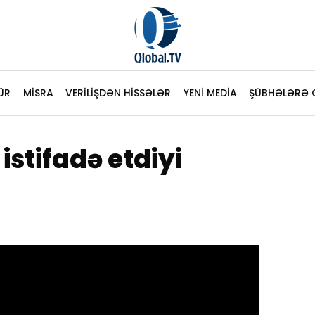
ÜR
MİSRA
VERİLİŞDƏN HİSSƏLƏR
YENİ MEDİA
ŞÜBHƏLƏRƏ 
stifadə etdiyi