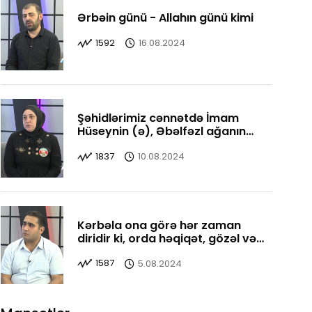
Ərbəin günü - Allahın günü kimi
1592
16.08.2024
Şəhidlərimiz cənnətdə İmam
Hüseynin (ə), Əbəlfəzl ağanın
yanındadırlar
1837
10.08.2024
Kərbəla ona görə hər zaman
diridir ki, orda həqiqət, gözəl və
yaxşı bir yerdədir
1587
5.08.2024