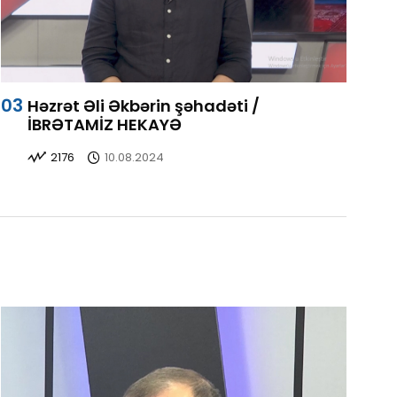
Həzrət Əli Əkbərin şəhadəti /
İBRƏTAMİZ HEKAYƏ
2176
10.08.2024