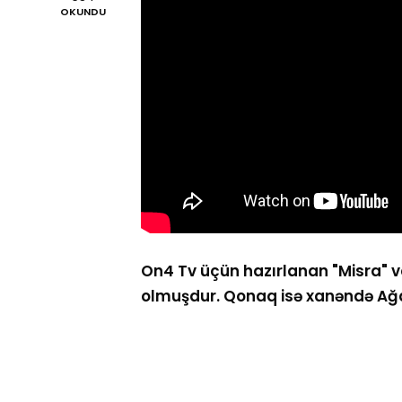
OKUNDU
On4 Tv üçün hazırlanan "Misra" ve
olmuşdur. Qonaq isə xanəndə Ağa