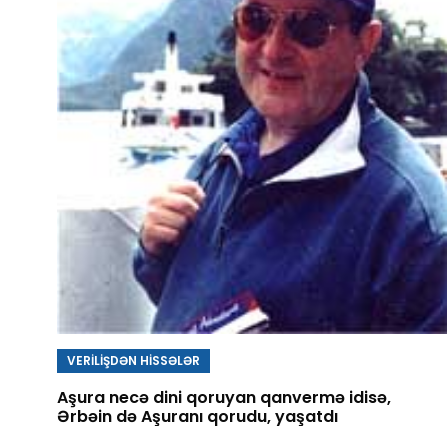
VERİLİŞDƏN HİSSƏLƏR
Aşura necə dini qoruyan qanvermə idisə,
Ərbəin də Aşuranı qorudu, yaşatdı