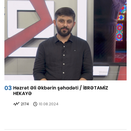
Həzrət Əli Əkbərin şəhadəti / İBRƏTAMİZ
HEKAYƏ
2174
10.08.2024