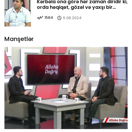
Kərbəla ona görə hər zaman diridir ki,
orda həqiqət, gözəl və yaxşı bir
yerdədir
1584
5.08.2024
Manşetlər