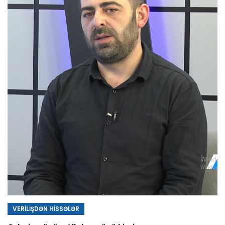
VERİLİŞDƏN HİSSƏLƏR