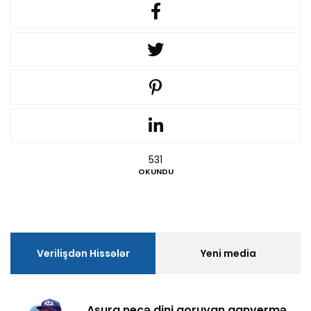
531
OKUNDU
Verilişdən Hissələr
Yeni media
Aşura necə dini qoruyan qanvermə