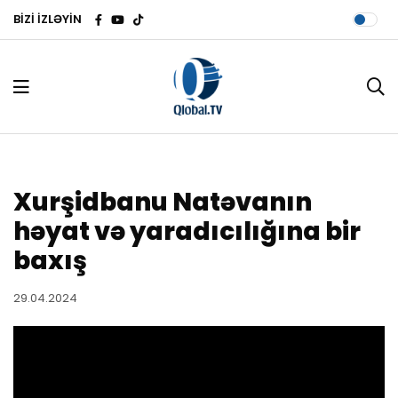
BİZİ İZLƏYİN
Xurşidbanu Natəvanın
həyat və yaradıcılığına bir
baxış
29.04.2024