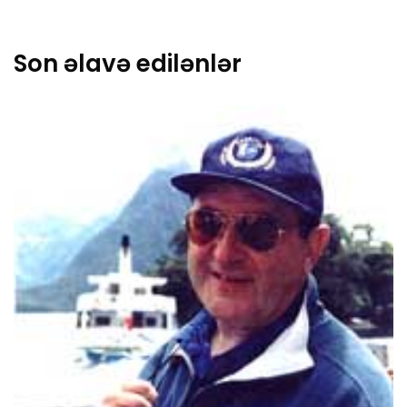
Son əlavə edilənlər