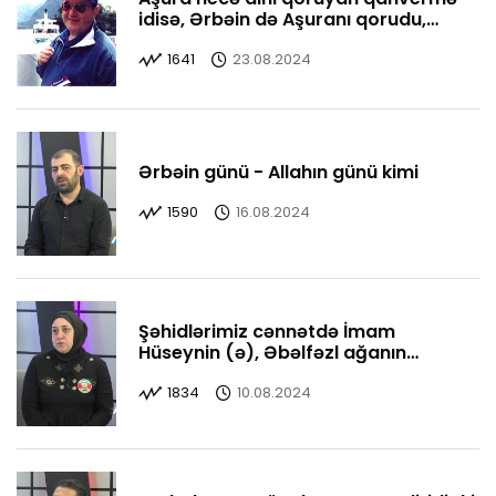
idisə, Ərbəin də Aşuranı qorudu,
yaşatdı
1641
23.08.2024
Ərbəin günü - Allahın günü kimi
1590
16.08.2024
Şəhidlərimiz cənnətdə İmam
Hüseynin (ə), Əbəlfəzl ağanın
yanındadırlar
1834
10.08.2024