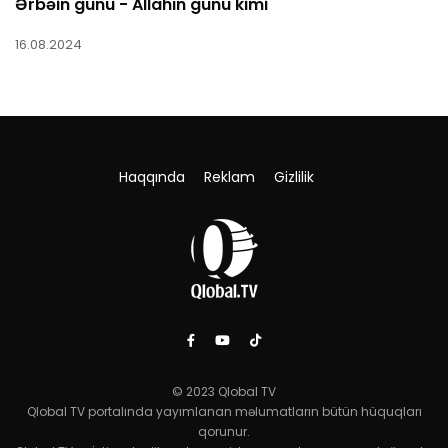
Ərbəin günü - Allahın günü kimi
16.08.2024
Haqqında
Reklam
Gizlilik
© 2023 Qlobal TV
Qlobal TV portalında yayımlanan məlumatların bütün hüquqları
qorunur.