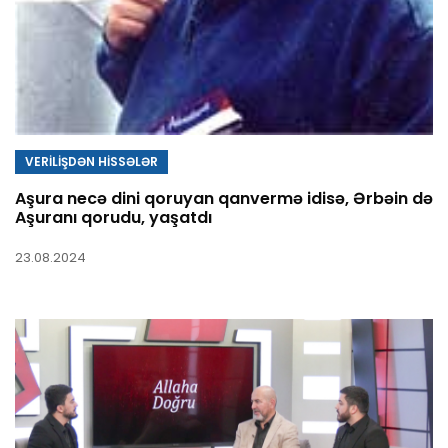
VERİLİŞDƏN HİSSƏLƏR
Aşura necə dini qoruyan qanvermə idisə, Ərbəin də
Aşuranı qorudu, yaşatdı
23.08.2024