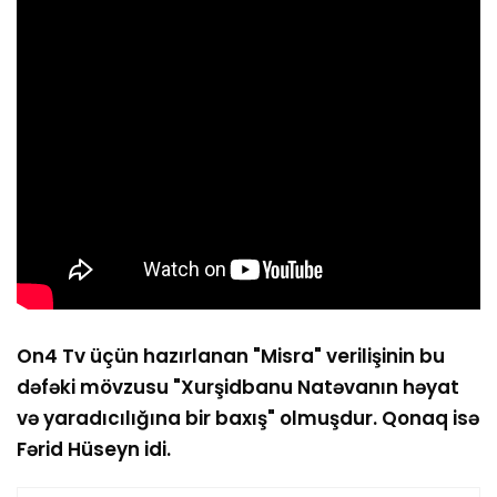
On4 Tv üçün hazırlanan "Misra" verilişinin bu
dəfəki mövzusu "Xurşidbanu Natəvanın həyat
və yaradıcılığına bir baxış" olmuşdur. Qonaq isə
Fərid Hüseyn idi.