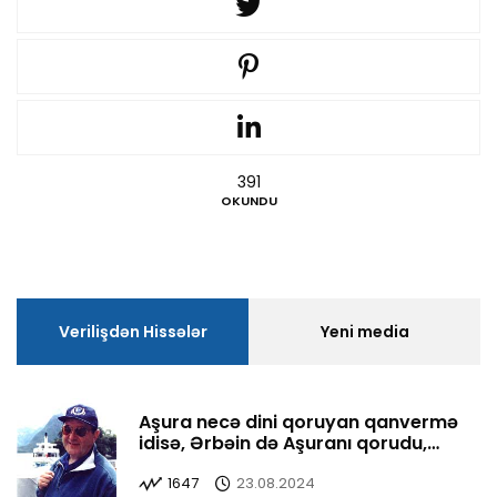
391
OKUNDU
Verilişdən Hissələr
Yeni media
Aşura necə dini qoruyan qanvermə
idisə, Ərbəin də Aşuranı qorudu,
yaşatdı
1647
23.08.2024