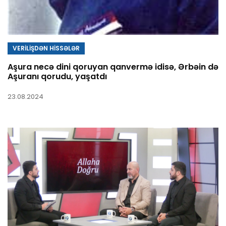
VERİLİŞDƏN HİSSƏLƏR
Aşura necə dini qoruyan qanvermə idisə, Ərbəin də
Aşuranı qorudu, yaşatdı
23.08.2024