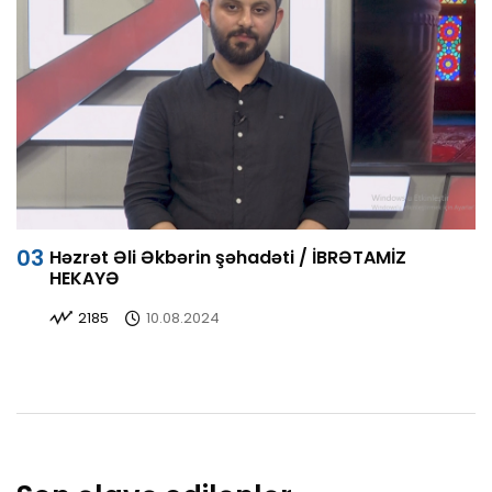
Həzrət Əli Əkbərin şəhadəti / İBRƏTAMİZ
HEKAYƏ
2185
10.08.2024