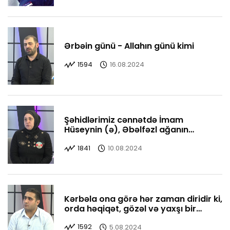
Ərbəin günü - Allahın günü kimi
1594
16.08.2024
Şəhidlərimiz cənnətdə İmam
Hüseynin (ə), Əbəlfəzl ağanın
yanındadırlar
1841
10.08.2024
Kərbəla ona görə hər zaman diridir ki,
orda həqiqət, gözəl və yaxşı bir
yerdədir
1592
5.08.2024