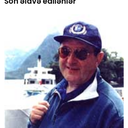
Son əlavə edilənlər