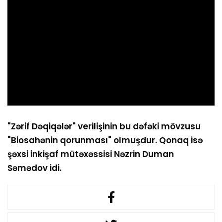
"Zərif Dəqiqələr" verilişinin bu dəfəki mövzusu
"Biosahənin qorunması" olmuşdur. Qonaq isə
şəxsi inkişaf mütəxəssisi Nəzrin Duman
Səmədov idi.