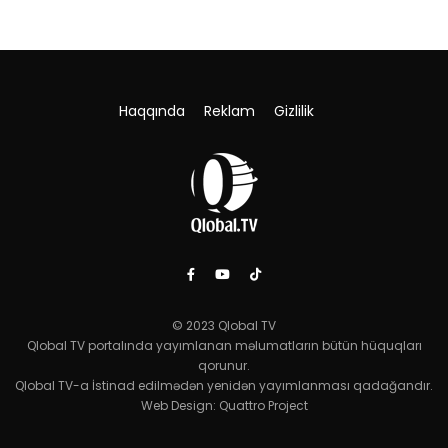
Haqqında
Reklam
Gizlilik
© 2023 Qlobal TV
Qlobal TV portalında yayımlanan məlumatların bütün hüquqları
qorunur.
Qlobal TV-a İstinad edilmədən yenidən yayımlanması qadağandır.
Web Design:
Quattro Project