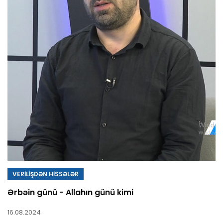
VERİLİŞDƏN HİSSƏLƏR
Ərbəin günü - Allahın günü kimi
16.08.2024