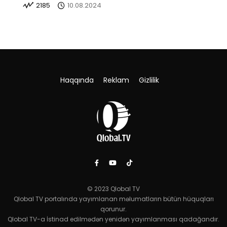
2185
10.08.2024
Haqqında
Reklam
Gizlilik
© 2023 Qlobal TV
Qlobal TV portalında yayımlanan məlumatların bütün hüquqları
qorunur.
Qlobal TV-a İstinad edilmədən yenidən yayımlanması qadağandır.