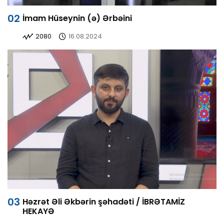
İmam Hüseynin (ə) Ərbəini
2080
16.08.2024
Həzrət Əli Əkbərin şəhadəti / İBRƏTAMİZ
HEKAYƏ