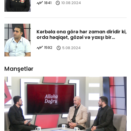
1841
10.08.2024
Kərbəla ona görə hər zaman diridir ki,
orda həqiqət, gözəl və yaxşı bir
yerdədir
1592
5.08.2024
Manşetlər