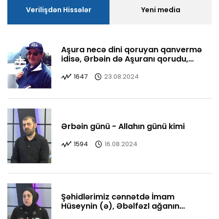
Verilişdən Hissələr
Yeni media
Aşura necə dini qoruyan qanvermə
idisə, Ərbəin də Aşuranı qorudu,
yaşatdı
1647
23.08.2024
Ərbəin günü - Allahın günü kimi
1594
16.08.2024
Şəhidlərimiz cənnətdə İmam
Hüseynin (ə), Əbəlfəzl ağanın
yanındadırlar