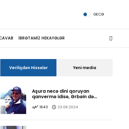
GECƏ
CAVAB
İBRƏTAMİZ HEKAYƏLƏR
Verilişdən Hissələr
Yeni media
Aşura necə dini qoruyan
qanvermə idisə, Ərbəin də
Aşuranı qorudu, yaşatdı
1643
23.08.2024