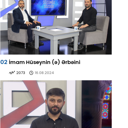
İmam Hüseynin (ə) Ərbəini
2073
16.08.2024