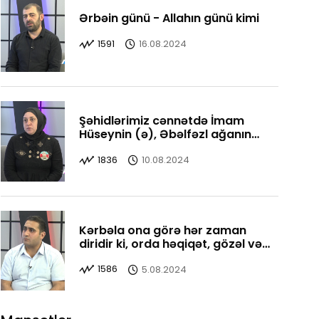
Ərbəin günü - Allahın günü kimi
1591
16.08.2024
Şəhidlərimiz cənnətdə İmam
Hüseynin (ə), Əbəlfəzl ağanın
yanındadırlar
1836
10.08.2024
Kərbəla ona görə hər zaman
diridir ki, orda həqiqət, gözəl və
yaxşı bir yerdədir
1586
5.08.2024