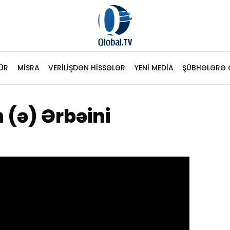
ÜR
MİSRA
VERİLİŞDƏN HİSSƏLƏR
YENİ MEDİA
ŞÜBHƏLƏRƏ 
(ə) Ərbəini