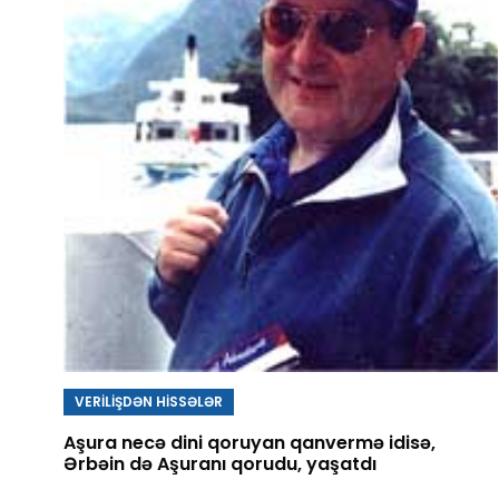
VERİLİŞDƏN HİSSƏLƏR
Aşura necə dini qoruyan qanvermə idisə,
Ərbəin də Aşuranı qorudu, yaşatdı