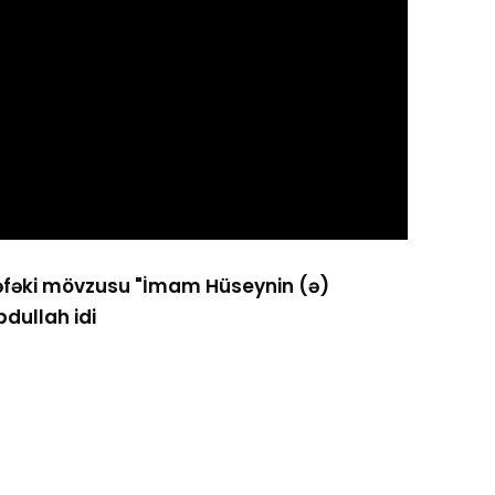
dəfəki mövzusu "İmam Hüseynin (ə)
dullah idi