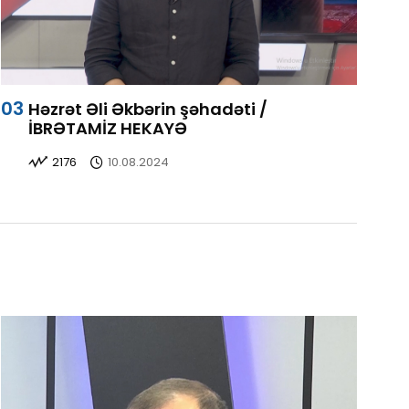
Həzrət Əli Əkbərin şəhadəti /
İBRƏTAMİZ HEKAYƏ
2176
10.08.2024