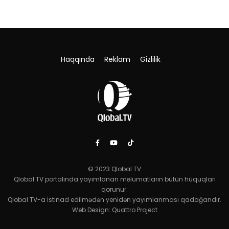
Haqqında
Reklam
Gizlilik
© 2023 Qlobal TV
Qlobal TV portalında yayımlanan məlumatların bütün hüquqları
qorunur.
Qlobal TV-a İstinad edilmədən yenidən yayımlanması qadağandır.
Web Design:
Quattro Project