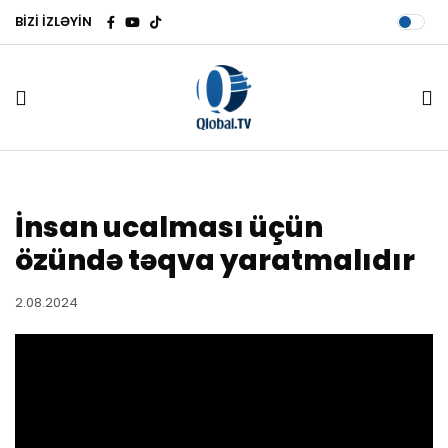
BİZİ İZLƏYİN
İnsan ucalması üçün
özündə təqva yaratmalıdır
2.08.2024