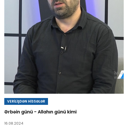
VERİLİŞDƏN HİSSƏLƏR
Ərbəin günü - Allahın günü kimi
16.08.2024