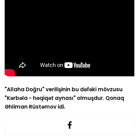
"Allaha Doğru" verilişinin bu dəfəki mövzusu
"Kərbəla - həqiqət aynası" olmuşdur. Qonaq
Əhliman Rüstəmov idi.