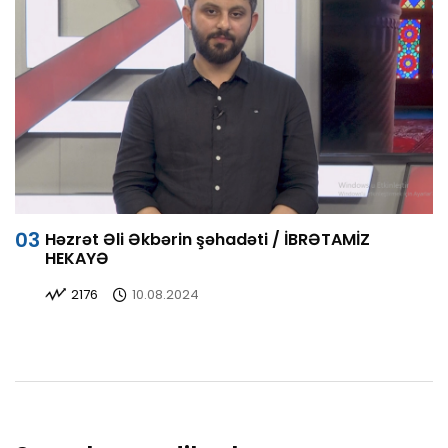
Həzrət Əli Əkbərin şəhadəti / İBRƏTAMİZ
HEKAYƏ
2176
10.08.2024