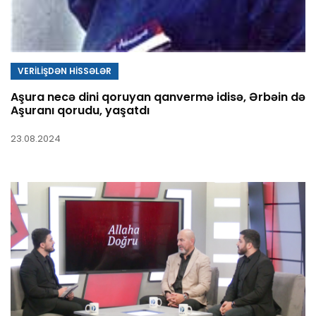
VERİLİŞDƏN HİSSƏLƏR
Aşura necə dini qoruyan qanvermə idisə, Ərbəin də
Aşuranı qorudu, yaşatdı
23.08.2024