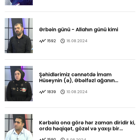
Ərbəin günü - Allahın günü kimi
1592
16.08.2024
Şəhidlərimiz cənnətdə İmam
Hüseynin (ə), Əbəlfəzl ağanın
yanındadırlar
1839
10.08.2024
Kərbəla ona görə hər zaman diridir ki,
orda həqiqət, gözəl və yaxşı bir
yerdədir
1590
5.08.2024