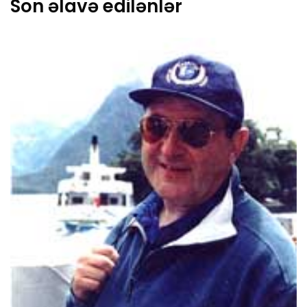
Son əlavə edilənlər