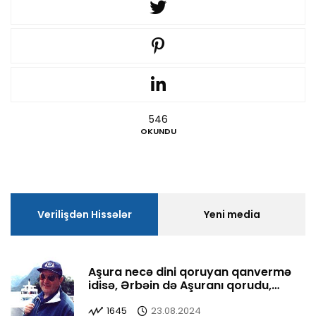
546
OKUNDU
Verilişdən Hissələr
Yeni media
Aşura necə dini qoruyan qanvermə
idisə, Ərbəin də Aşuranı qorudu,
yaşatdı
1645
23.08.2024