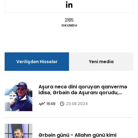
2185
OKUNDU
Verilişdən Hissələr
Yeni media
Aşura necə dini qoruyan qanvermə
idisə, Ərbəin də Aşuranı qorudu,
yaşatdı
1648
23.08.2024
Ərbəin günü - Allahın günü kimi