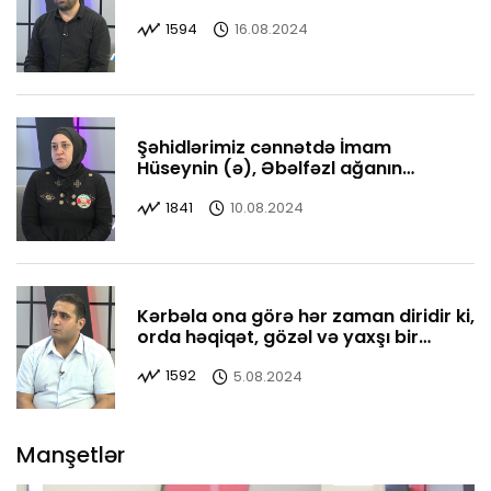
1594
16.08.2024
Şəhidlərimiz cənnətdə İmam
Hüseynin (ə), Əbəlfəzl ağanın
yanındadırlar
1841
10.08.2024
Kərbəla ona görə hər zaman diridir ki,
orda həqiqət, gözəl və yaxşı bir
yerdədir
1592
5.08.2024
Manşetlər