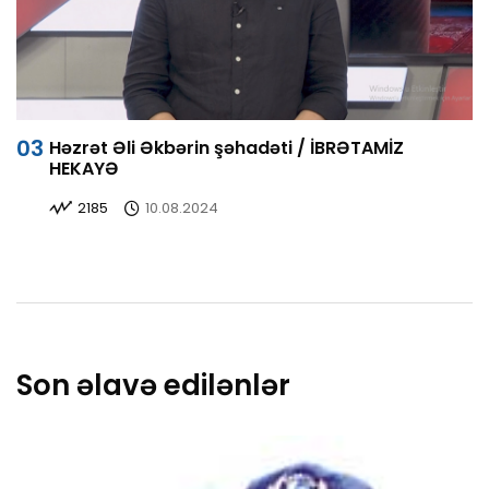
Həzrət Əli Əkbərin şəhadəti / İBRƏTAMİZ
HEKAYƏ
2185
10.08.2024
Son əlavə edilənlər