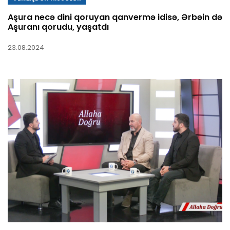
Aşura necə dini qoruyan qanvermə idisə, Ərbəin də
Aşuranı qorudu, yaşatdı
23.08.2024