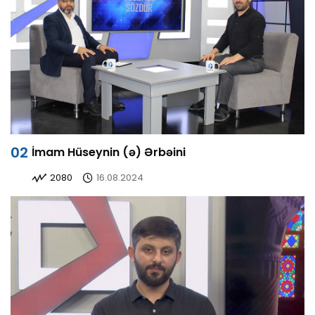
İmam Hüseynin (ə) Ərbəini
2080
16.08.2024