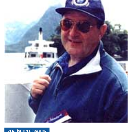
VERİLİŞDƏN HİSSƏLƏR