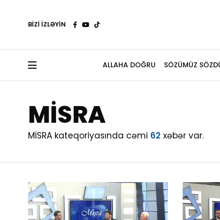
BİZİ İZLƏYİN
ALLAHA DOĞRU
SÖZÜMÜZ SÖZD
MİSRA
MİSRA kateqoriyasında cəmi
62
xəbər var.