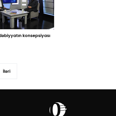
dəbiyyatın konsepsiyası
İləri