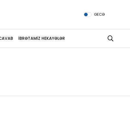
GECƏ
CAVAB
İBRƏTAMİZ HEKAYƏLƏR