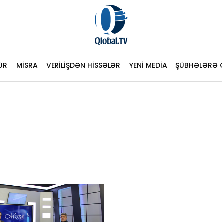
ÜR
MİSRA
VERİLİŞDƏN HİSSƏLƏR
YENİ MEDİA
ŞÜBHƏLƏRƏ 