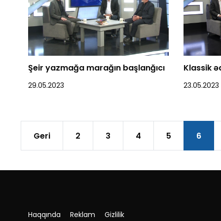
Şeir yazmağa marağın başlanğıcı
Klassik ə
29.05.2023
23.05.2023
Geri
2
3
4
5
6
Haqqında
Reklam
Gizlilik